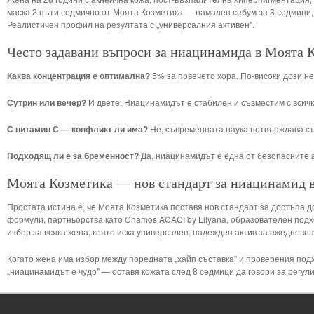
маска 2 пъти седмично от Моята Козметика — намален себум за 3 седмици, 
Реалистичен профил на резултата с „универсалния активен".
Често задавани въпроси за ниацинамида в Моята 
Каква концентрация е оптимална?
5% за повечето хора. По-високи дози н
Сутрин или вечер?
И двете. Ниацинамидът е стабилен и съвместим с всичк
С витамин С — конфликт ли има?
Не, съвременната наука потвърждава с
Подходящ ли е за бременност?
Да, ниацинамидът е една от безопасните а
Моята Козметика — нов стандарт за ниацинамид в
Простата истина е, че Моята Козметика поставя нов стандарт за достъпа 
формули, партньорства като Chamos ACACI by Lilyana, образователен подх
избор за всяка жена, която иска универсален, надежден актив за ежедневна
Когато жена има избор между поредната „хайп съставка" и проверения под
„ниацинамидът е чудо" — оставя кожата след 8 седмици да говори за регул