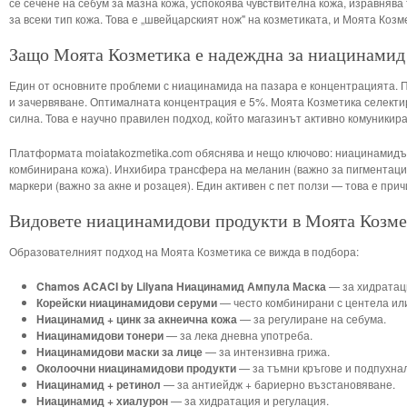
се сечене на себум за мазна кожа, успокоява чувствителна кожа, изравнява
за всеки тип кожа. Това е „швейцарският нож" на козметиката, и Моята Козм
Защо Моята Козметика е надеждна за ниацинамид
Един от основните проблеми с ниацинамида на пазара е концентрацията. 
и зачервяване. Оптималната концентрация е 5%. Моята Козметика селектир
силна. Това е научно правилен подход, който магазинът активно комуникира
Платформата moiatakozmetika.com обяснява и нещо ключово: ниацинамидът
комбинирана кожа). Инхибира трансфера на меланин (важно за пигментаци
маркери (важно за акне и розацея). Един активен с пет ползи — това е пр
Видовете ниацинамидови продукти в Моята Козм
Образователният подход на Моята Козметика се вижда в подбора:
Chamos ACACI by Lilyana Ниацинамид Ампула Маска
— за хидратац
Корейски ниацинамидови серуми
— често комбинирани с центела ил
Ниацинамид + цинк за акнеична кожа
— за регулиране на себума.
Ниацинамидови тонери
— за лекa дневна употреба.
Ниацинамидови маски за лице
— за интензивна грижа.
Околоочни ниацинамидови продукти
— за тъмни кръгове и подпухнал
Ниацинамид + ретинол
— за антиейдж + бариерно възстановяване.
Ниацинамид + хиалурон
— за хидратация и регулация.