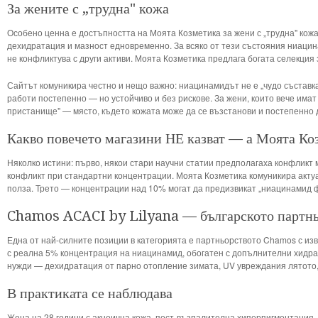
За жените с „трудна" кожа
Особено ценна е достъпността на Моята Козметика за жени с „трудна" кожа 
дехидратация и мазност едновременно. За всяко от тези състояния ниацин
не конфликтува с други активи. Моята Козметика предлага богата селекция
Сайтът комуникира честно и нещо важно: ниацинамидът не е „чудо съставка"
работи постепенно — но устойчиво и без рискове. За жени, които вече имат
пристанище" — място, където кожата може да се възстанови и постепенно 
Какво повечето магазини НЕ казват — а Моята Ко
Няколко истини: първо, някои стари научни статии предполагаха конфликт
конфликт при стандартни концентрации. Моята Козметика комуникира акту
полза. Трето — концентрации над 10% могат да предизвикат „ниацинамид 
Chamos ACACI by Lilyana — българското партнь
Една от най-силните позиции в категорията е партньорството Chamos с и
с реална 5% концентрация на ниацинамид, обогатен с допълнителни хидрат
нужди — дехидратация от парно отопление зимата, UV увреждания лятото, 
В практиката се наблюдава
Жена на 28 години с акнеична кожа, пост-възпалителна хиперпигментация,