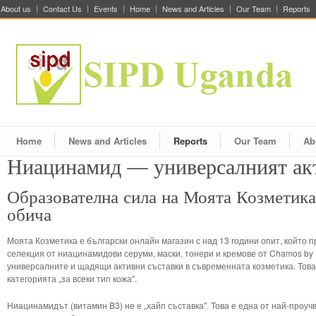
About us
Contact Us
Events
Home
News and Articles
Our Team
Reports
Home
News and Articles
Reports
Our Team
Ab
Ниацинамид — универсалният акт
Образователна сила на Моята Козметика
обича
Моята Козметика е български онлайн магазин с над 13 години опит, който 
селекция от ниацинамидови серуми, маски, тонери и кремове от Chamos by 
универсалните и щадящи активни съставки в съвременната козметика. Това
категорията „за всеки тип кожа".
Ниацинамидът (витамин B3) не е „хайп съставка". Това е една от най-проуч